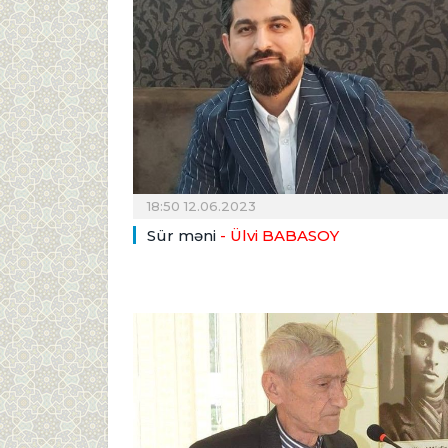
18:50 12.06.2023
Sür məni
- Ülvi BABASOY