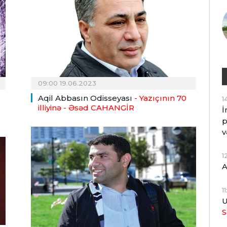
09:00 19.06.2023
Aqil Abbasın Odisseyası
- Yazıçının 70
1
illiyinə
- Əsəd CAHANGİR
İ
p
v
1
A
1
U
S