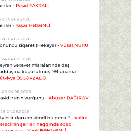
eirlər
- Rəşid FAXRALI
6:23 04.08.2026
eirlər
- Yaşar HƏSƏNLİ
5:26 04.08.2026
onuncu siqaret (Hekayə)
- Vüsal NURU
3:24 04.08.2026
eyran Səxavət misralarında daş
addaşına köçürülmüş "Əhdnamə"
-
ütviyyə ƏSGƏRZADƏ
2:00 04.08.2026
avid irsinin vurğunu
- Abuzər BAĞIROV
1:29 04.08.2026
Ay bilir darıxan kimdi bu gecə..."
- Xatirə
ərəclinin şeirləri haqqında ədəbi
üşüncələr - Vaqif BƏHMƏNLİ