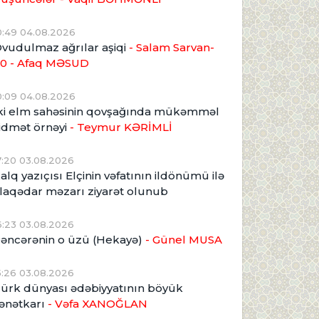
0:49 04.08.2026
vudulmaz ağrılar aşiqi
- Salam Sarvan-
0 - Afaq MƏSUD
0:09 04.08.2026
ki elm sahəsinin qovşağında mükəmməl
idmət örnəyi
- Teymur KƏRİMLİ
7:20 03.08.2026
alq yazıçısı Elçinin vəfatının ildönümü ilə
laqədar məzarı ziyarət olunub
6:23 03.08.2026
əncərənin o üzü (Hekayə)
- Günel MUSA
5:26 03.08.2026
ürk dünyası ədəbiyyatının böyük
ənətkarı
- Vəfa XANOĞLAN