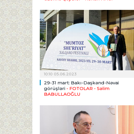
10:10 05.06.2023
29-31 mart: Bakı-Daşkənd-Nəvai
görüşləri
- FOTOLAR
- Səlim
BABULLAOĞLU