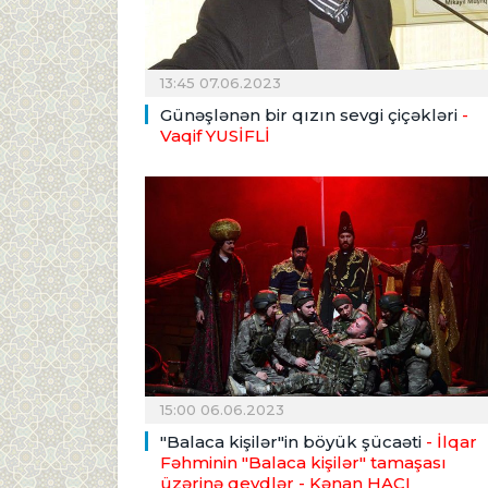
13:45 07.06.2023
Günəşlənən bir qızın sevgi çiçəkləri
-
Vaqif YUSİFLİ
15:00 06.06.2023
"Balaca kişilər"in böyük şücaəti
- İlqar
Fəhminin "Balaca kişilər" tamaşası
üzərinə qeydlər
- Kənan HACI