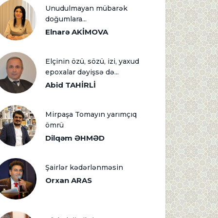
Unudulmayan mübarək
doğumlara...
Elnarə AKİMOVA
Elçinin özü, sözü, izi, yaxud
epoxalar dəyişsə də...
Abid TAHİRLİ
Mirpaşa Tomayın yarımçıq
ömrü
Dilqəm ƏHMƏD
Şairlər kədərlənməsin
Orxan ARAS