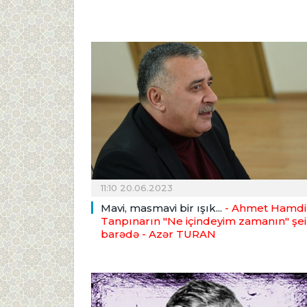
11:10 20.06.2023
Mavi, masmavi bir ışık...
- Ahmet Hamdi
Tanpınarın "Ne içindeyim zamanın" şei
barədə
- Azər TURAN