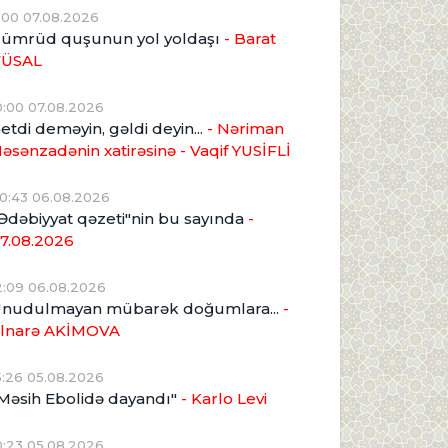
1:00 07.08.2026
ümrüd quşunun yol yoldaşı
- Barat
VÜSAL
0:00 07.08.2026
etdi deməyin, gəldi deyin...
- Nəriman
əsənzadənin xatirəsinə
- Vaqif YUSİFLİ
0:43 06.08.2026
Ədəbiyyat qəzeti"nin bu sayında
-
7.08.2026
2:09 06.08.2026
nudulmayan mübarək doğumlara...
-
lnarə AKİMOVA
5:26 05.08.2026
Məsih Ebolidə dayandı"
- Karlo Levi
0:23 05.08.2026