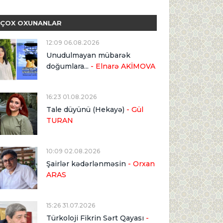
ÇOX OXUNANLAR
12:09 06.08.2026
Unudulmayan mübarək
doğumlara...
- Elnarə AKİMOVA
16:23 01.08.2026
Tale düyünü (Hekayə)
- Gül
TURAN
10:09 02.08.2026
Şairlər kədərlənməsin
- Orxan
ARAS
15:26 31.07.2026
Türkoloji Fikrin Sərt Qayası
-