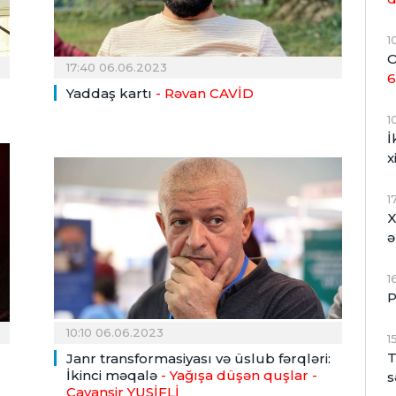
1
O
17:40 06.06.2023
6
Yaddaş kartı
- Rəvan CAVİD
1
İ
x
1
X
ə
1
P
10:10 06.06.2023
1
T
Janr transformasiyası və üslub fərqləri:
İkinci məqalə
- Yağışa düşən quşlar
-
s
Cavanşir YUSİFLİ