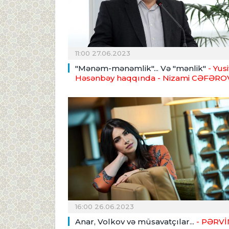
11:00 27.06.2023
"Mənəm-mənəmlik"... Və "mənlik"
- Yusi
Həsənbəy haqqında
- Nizami CƏFƏRO
16:00 26.06.2023
Anar, Volkov və müsavatçılar...
- PƏRVİ