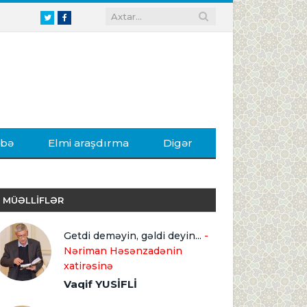
Twitter
Facebook
ibə
Elmi araşdırma
Digər
MÜƏLLİFLƏR
Getdi deməyin, gəldi deyin...
-
Nəriman Həsənzadənin
xatirəsinə
Vaqif YUSİFLİ