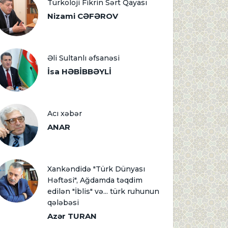
Türkoloji Fikrin Sərt Qayası
Nizami CƏFƏROV
Əli Sultanlı əfsanəsi
İsa HƏBİBBƏYLİ
Acı xəbər
ANAR
Xankəndidə "Türk Dünyası
Həftəsi", Ağdamda təqdim
edilən "İblis" və... türk ruhunun
qələbəsi
Azər TURAN