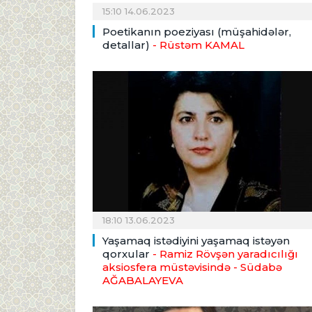
15:10 14.06.2023
Poetikanın poeziyası (müşahidələr,
detallar)
- Rüstəm KAMAL
18:10 13.06.2023
Yaşamaq istədiyini yaşamaq istəyən
qorxular
- Ramiz Rövşən yaradıcılığı
aksiosfera müstəvisində
- Südabə
AĞABALAYEVA