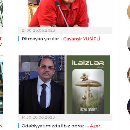
21:00 26.06.2023
f
Bitməyən yazılar
- Cavanşir YUSİFLİ
V
14:30 20.06.2023
N
Ədəbiyyatımızda ilbiz obrazı
- Azər