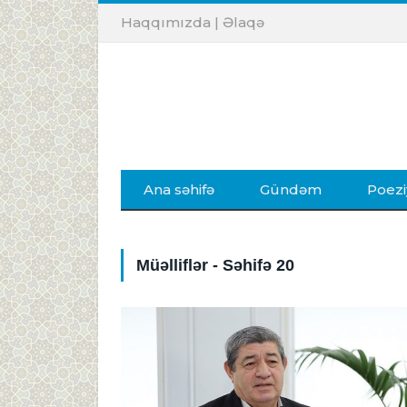
Haqqımızda
|
Əlaqə
Ana səhifə
Gündəm
Poezi
Müəlliflər - Səhifə 20