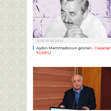
13:00 19.06.2023
Aydın Məmmədovun gözləri
- Cavanşir
YUSİFLİ