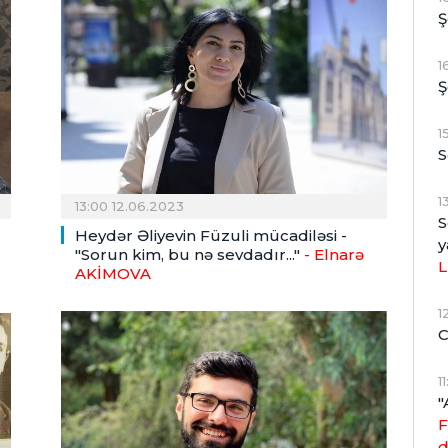
Ş
1
Ş
1
S
1
13:00 12.06.2023
S
Heydər Əliyevin Füzuli mücadiləsi -
y
"Sorun kim, bu nə sevdadır..."
- Elnarə
L
AKİMOVA
1
C
1
"
F
d