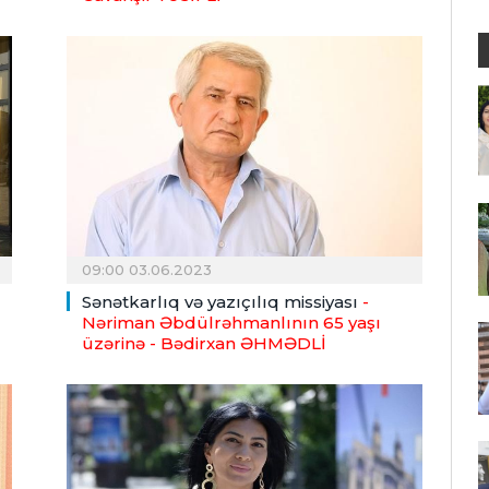
09:00 03.06.2023
Sənətkarlıq və yazıçılıq missiyası
-
Nəriman Əbdülrəhmanlının 65 yaşı
üzərinə
- Bədirxan ƏHMƏDLİ