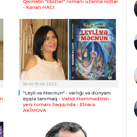
Qismətin "İlbizlər" romanı üzərinə notlar
- Kənan HACI
18:40 19.06.2023
"Leyli və Məcnun" - varlığı və dünyanı
ri
eşqlə tanımaq
- Vahid Məmmədlinin
yeni romanı haqqında
- Elnarə
AKİMOVA