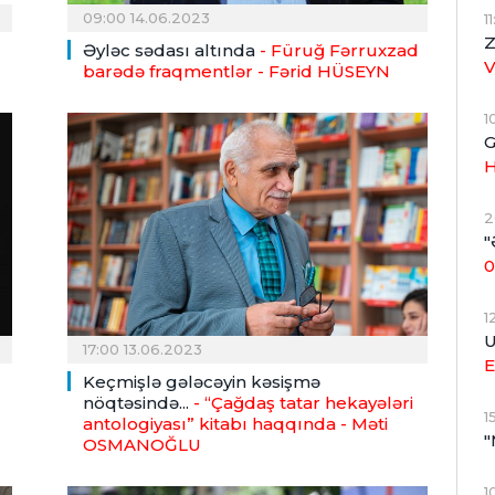
09:00 14.06.2023
1
Z
Əyləc sədası altında
- Füruğ Fərruxzad
barədə fraqmentlər
- Fərid HÜSEYN
1
G
H
2
"
0
1
U
17:00 13.06.2023
E
Keçmişlə gələcəyin kəsişmə
nöqtəsində...
- “Çağdaş tatar hekayələri
1
antologiyası” kitabı haqqında
- Məti
"
OSMANOĞLU
1