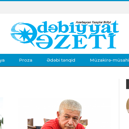
ya
Proza
Ədəbi tənqid
Müzakirə-müsah