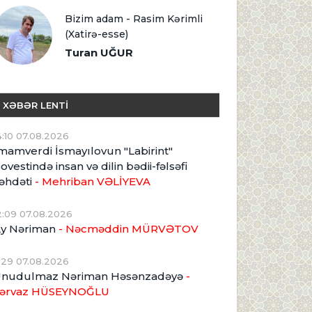
Bizim adam - Rasim Kərimli
(Xatirə-esse)
Turan UĞUR
XƏBƏR LENTİ
4:10 07.08.2026
mamverdi İsmayılovun "Labirint"
ovestində insan və dilin bədii-fəlsəfi
əhdəti
- Mehriban VƏLİYEVA
2:09 07.08.2026
y Nəriman
- Nəcməddin MÜRVƏTOV
1:29 07.08.2026
nudulmaz Nəriman Həsənzadəyə
-
ərvaz HÜSEYNOĞLU