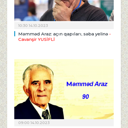
10:30 14.10.2023
Məmməd Araz: açın qapıları, səba yelinə
-
Cavanşir YUSİFLİ
09:00 14.10.2023