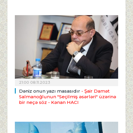
21:00 08.11.2023
Dəniz onun yazı masasıdır
- Şair Damət
Salmanoğlunun "Seçilmiş əsərləri" üzərinə
bir neçə söz
- Kənan HACI