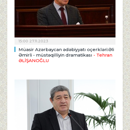
15:00 27.11.2023
Müasir Azərbaycan ədəbiyyatı oçerkləri:Əli
Əmirli - müstəqilliyin dramatikası
- Tehran
ƏLİŞANOĞLU