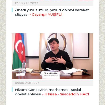
17:00 21.11.2023
Əbədi yuxusuzluq, yaxud dairəvi hərəkət
stixiyası
- Cavanşir YUSİFLİ
09:00 21.11.2023
Nizami Gəncəvinin mərhəmət - sosial
dövlət anlayışı
- II hissə
- Siracəddin HACI