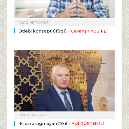
12:00 08.11.2023
Ədəbi konsept üfüqü
- Cavanşir YUSİFLİ
10:10 08.11.2023
İki əsrə sığmayan 20 il
- Asif RÜSTƏMLİ