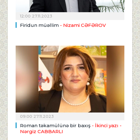
12:00 27.11.2023
Firidun müəllim
- Nizami CƏFƏROV
09:00 27.11.2023
Roman təkamülünə bir baxış
- İkinci yazı
-
Nərgiz CABBARLI