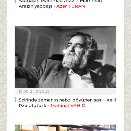
Yaddaşın Məmməd Arazı - Məmməd
Arazın yaddaşı
- Azər TURAN
10:00 21.10.2023
Şeirində zamanın nəbzi döyünən şair – Xəlil
Rza Ulutürk
- Mətanət VAHİD