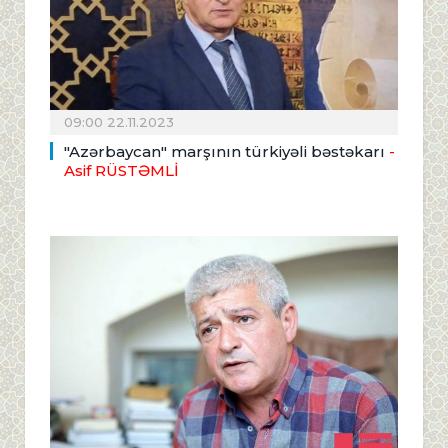
09:00 22.11.2023
"Azərbaycan" marşının türkiyəli bəstəkarı
-
Asif RÜSTƏMLİ