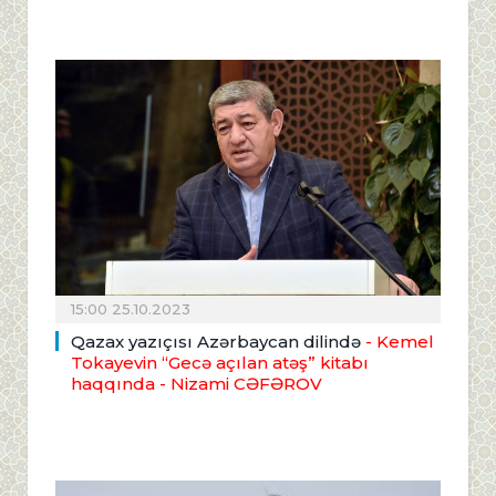
15:00 25.10.2023
Qazax yazıçısı Azərbaycan dilində
- Kemel
Tokayevin “Gecə açılan atəş” kitabı
haqqında
- Nizami CƏFƏROV