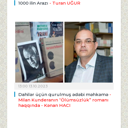
1000 ilin Arazı
- Turan UĞUR
13:00 13.10.2023
Dahilər üçün qurulmuş ədəbi məhkəmə
-
Milan Kunderanın “Ölümsüzlük” romanı
haqqında
- Kənan HACI