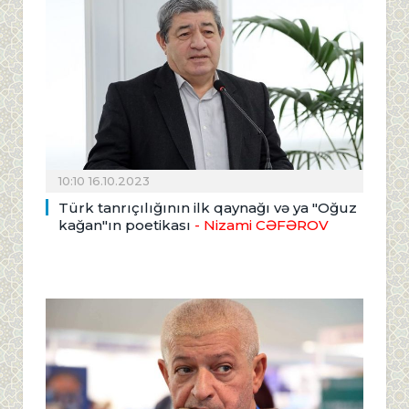
10:10 16.10.2023
Türk tanrıçılığının ilk qaynağı və ya "Oğuz
kağan"ın poetikası
- Nizami CƏFƏROV