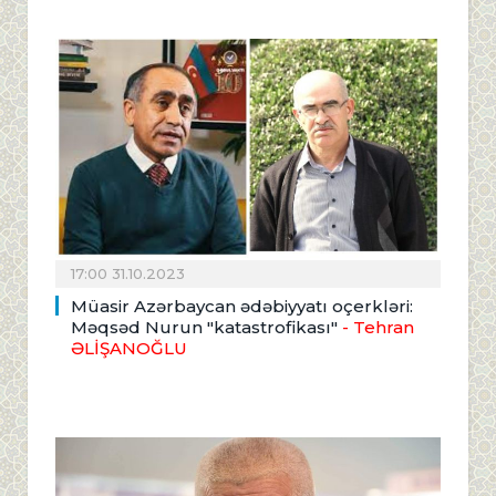
17:00 31.10.2023
Müasir Azərbaycan ədəbiyyatı oçerkləri:
Məqsəd Nurun "katastrofikası"
- Tehran
ƏLİŞANOĞLU