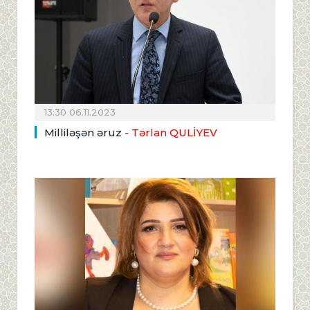
13:30 06.11.2023
Milliləşən əruz
- Tərlan QULİYEV