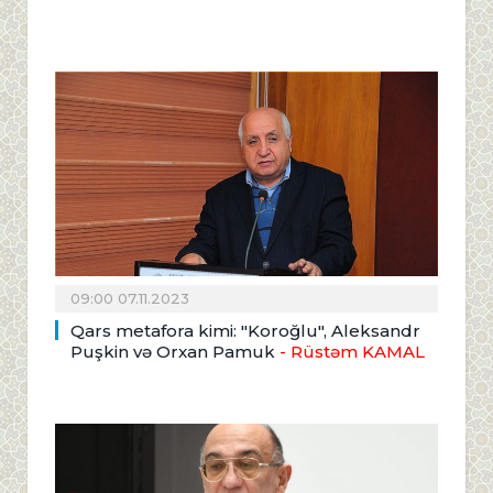
09:00 07.11.2023
Qars metafora kimi: "Koroğlu", Aleksandr
Puşkin və Orxan Pamuk
- Rüstəm KAMAL