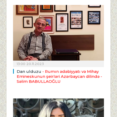
13:00 20.11.2023
Dan ulduzu
- Rumın ədəbiyyatı və Mihay
Emineskunun şeirləri Azərbaycan dilində
-
Səlim BABULLAOĞLU