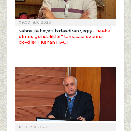
09:00 18.10.2023
Səhnə ilə həyatı birləşdirən yağış
- "Məhv
olmuş gündəliklər" tamaşası üzərinə
qeydlər
- Kənan HACI
10:10 17.10.2023