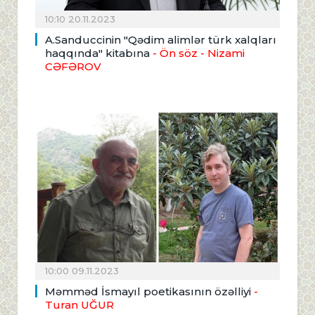
10:10 20.11.2023
A.Sanduccinin "Qədim alimlər türk xalqları
haqqında" kitabına
- Ön söz
- Nizami
CƏFƏROV
10:00 09.11.2023
Məmməd İsmayıl poetikasının özəlliyi
-
Turan UĞUR