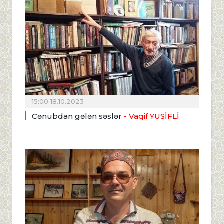
15:00 18.10.2023
Cənubdan gələn səslər
- Vaqif YUSİFLİ