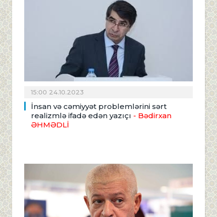
15:00 24.10.2023
İnsan və cəmiyyət problemlərini sərt
realizmlə ifadə edən yazıçı
- Bədirxan
ƏHMƏDLİ