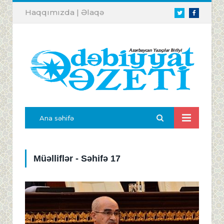
Haqqımızda
|
Əlaqə
Twitter
Facebook
Ana səhifə
Müəlliflər - Səhifə 17