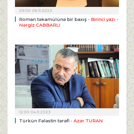
09:00 06.11.2023
Roman təkamülünə bir baxış
- Birinci yazı
-
Nərgiz CABBARLI
12:00 04.11.2023
Türkün Fələstin tərəfi
- Azər TURAN