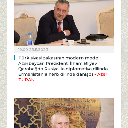
10:00 25.11.2023
Türk siyasi zəkasının modern modeli:
Azərbaycan Prezidenti İlham Əliyev
Qarabağda Rusiya ilə diplomatiya dilində,
Ermənistanla hərb dilində danışdı
- Azər
TURAN