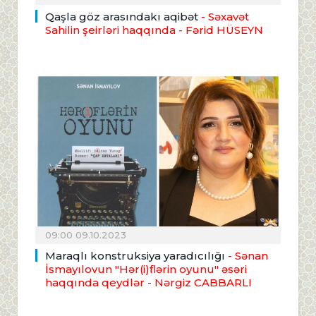
Qaşla göz arasındakı aqibət
- Səxavət
Sahilin şeirləri haqqında
- Fərid HÜSEYN
09:00 09.10.2023
Maraqlı konstruksiya yaradıcılığı
- Sənan
İsmayılovun "Hər(i)flərin oyunu" əsəri
haqqında qeydlər
- Nərgiz CABBARLI