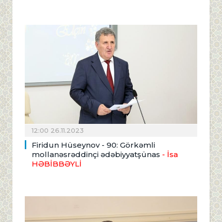
12:00 26.11.2023
Firidun Hüseynov - 90: Görkəmli
mollanəsrəddinçi ədəbiyyatşünas
- İsa
HƏBİBBƏYLİ