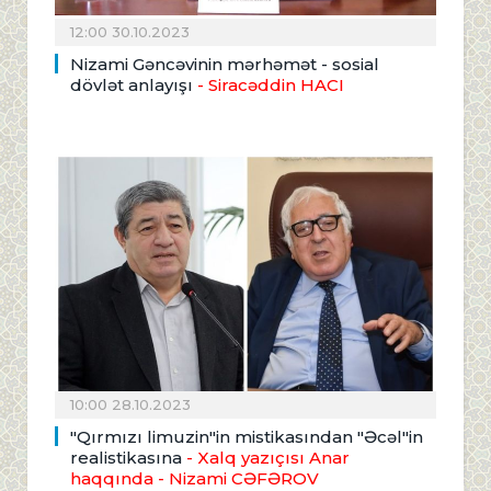
12:00 30.10.2023
Nizami Gəncəvinin mərhəmət - sosial
dövlət anlayışı
- Siracəddin HACI
10:00 28.10.2023
"Qırmızı limuzin"in mistikasından "Əcəl"in
realistikasına
- Xalq yazıçısı Anar
haqqında
- Nizami CƏFƏROV