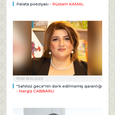
Palata poeziyası
- Rüstəm KAMAL
17:00 16.10.2023
"Sahilsiz gecə"nin dərk edilməmiş qaranlığı
- Nərgiz CABBARLI