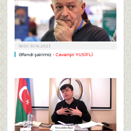
18:00 30.10.2023
Əfəndi şairimiz
- Cavanşir YUSİFLİ