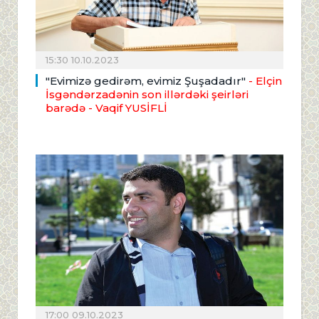
15:30 10.10.2023
"Evimizə gedirəm, evimiz Şuşadadır"
- Elçin
İsgəndərzadənin son illərdəki şeirləri
barədə
- Vaqif YUSİFLİ
17:00 09.10.2023