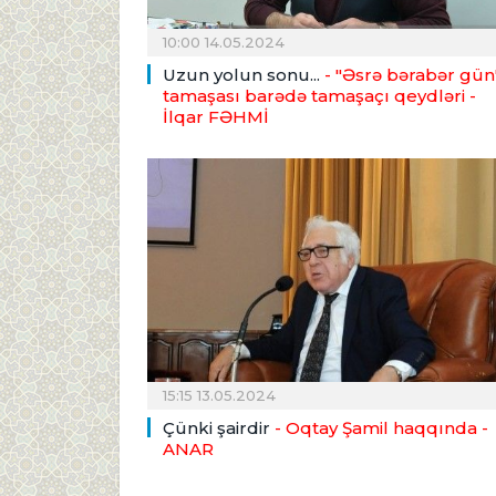
10:00 14.05.2024
Uzun yolun sonu...
- "Əsrə bərabər gün
tamaşası barədə tamaşaçı qeydləri
-
İlqar FƏHMİ
15:15 13.05.2024
Çünki şairdir
- Oqtay Şamil haqqında
-
ANAR