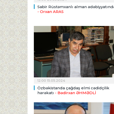
Sabir Rüstəmxanlı alman ədəbiyyatınd
- Orxan ARAS
12:00 15.05.2024
Özbəkistanda çağdaş elmi cədidçilik
hərəkatı
- Bədirxan ƏHMƏDLİ