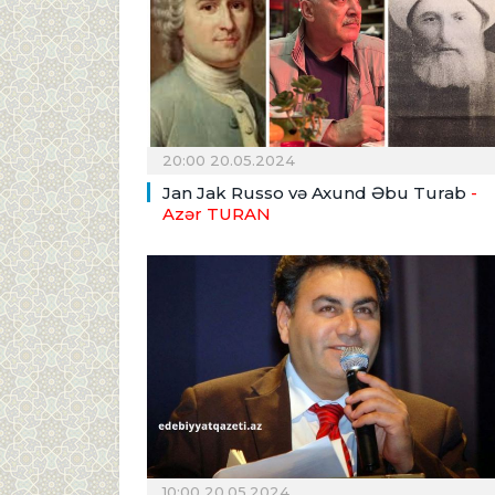
20:00 20.05.2024
Jan Jak Russo və Axund Əbu Turab
-
Azər TURAN
10:00 20.05.2024