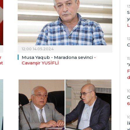
1
S
y
L
1
C
12:00 14.05.2024
r
Musa Yaqub - Maradona sevinci
-
1
ət
Cavanşir YUSİFLİ
"
F
d
1
O
6
1
İ
x