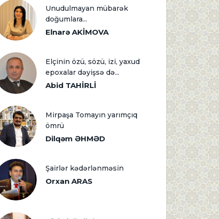
Unudulmayan mübarək
doğumlara...
Elnarə AKİMOVA
Elçinin özü, sözü, izi, yaxud
epoxalar dəyişsə də...
Abid TAHİRLİ
Mirpaşa Tomayın yarımçıq
ömrü
Dilqəm ƏHMƏD
Şairlər kədərlənməsin
Orxan ARAS