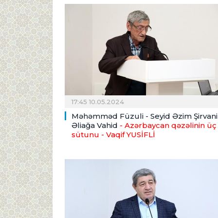
17:45 10.05.2024
Məhəmməd Füzuli - Seyid Əzim Şirvani
Əliağa Vahid
- Azərbaycan qəzəlinin üç
sütunu
- Vaqif YUSİFLİ