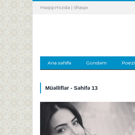
Haqqımızda
|
Əlaqə
Ana səhifə
Gündəm
Poezi
Müəlliflər - Səhifə 13