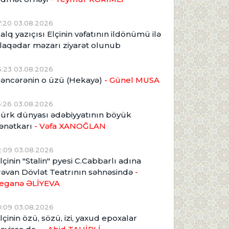
7:20 03.08.2026
alq yazıçısı Elçinin vəfatının ildönümü ilə
laqədar məzarı ziyarət olunub
6:23 03.08.2026
əncərənin o üzü (Hekayə)
- Günel MUSA
5:26 03.08.2026
ürk dünyası ədəbiyyatının böyük
ənətkarı
- Vəfa XANOĞLAN
2:09 03.08.2026
lçinin "Stalin" pyesi C.Cabbarlı adına
rəvan Dövlət Teatrının səhnəsində
-
eganə ƏLİYEVA
0:09 03.08.2026
lçinin özü, sözü, izi, yaxud epoxalar