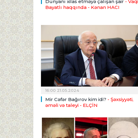
Dünyanı xilas etməyə çalışan şair
- Vaqi
Bayatlı haqqında
- Kənan HACI
16:00 21.05.2024
Mir Cəfər Bağırov kim idi?
- Şəxsiyyəti,
əməli və taleyi
- ELÇİN