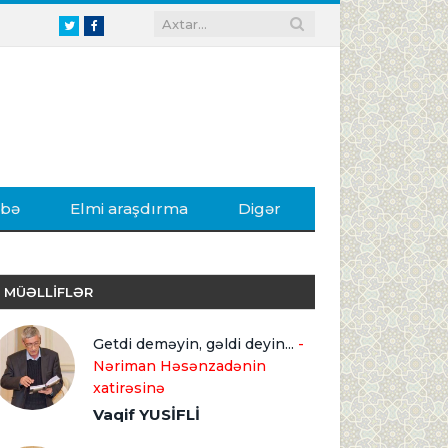
Twitter
Facebook
ibə
Elmi araşdırma
Digər
MÜƏLLİFLƏR
Getdi deməyin, gəldi deyin...
-
Nəriman Həsənzadənin
xatirəsinə
Vaqif YUSİFLİ