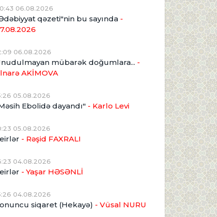
0:43 06.08.2026
Ədəbiyyat qəzeti"nin bu sayında
-
7.08.2026
2:09 06.08.2026
nudulmayan mübarək doğumlara...
-
lnarə AKİMOVA
5:26 05.08.2026
Məsih Ebolidə dayandı"
- Karlo Levi
0:23 05.08.2026
eirlər
- Rəşid FAXRALI
6:23 04.08.2026
eirlər
- Yaşar HƏSƏNLİ
5:26 04.08.2026
onuncu siqaret (Hekayə)
- Vüsal NURU