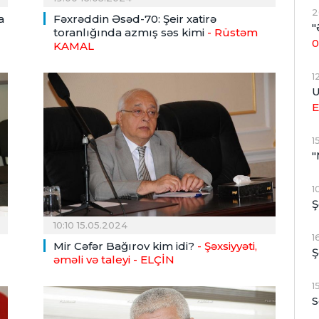
2
a
Fəxrəddin Əsəd-70: Şeir xatirə
"
toranlığında azmış səs kimi
- Rüstəm
0
KAMAL
1
U
E
1
"
1
Ş
10:10 15.05.2024
1
Mir Cəfər Bağırov kim idi?
- Şəxsiyyəti,
Ş
əməli və taleyi
- ELÇİN
1
S