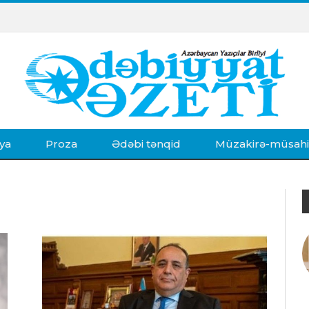
ya
Proza
Ədəbi tənqid
Müzakirə-müsah