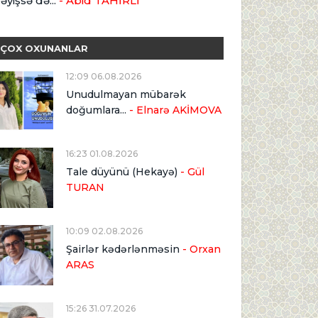
əyişsə də...
- Abid TAHİRLİ
ÇOX OXUNANLAR
12:09 06.08.2026
Unudulmayan mübarək
doğumlara...
- Elnarə AKİMOVA
16:23 01.08.2026
Tale düyünü (Hekayə)
- Gül
TURAN
10:09 02.08.2026
Şairlər kədərlənməsin
- Orxan
ARAS
15:26 31.07.2026