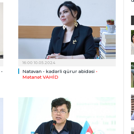
d
16:00 10.05.2024
 -
Natəvan - kədərli qürur abidəsi
-
Mətanət VAHİD