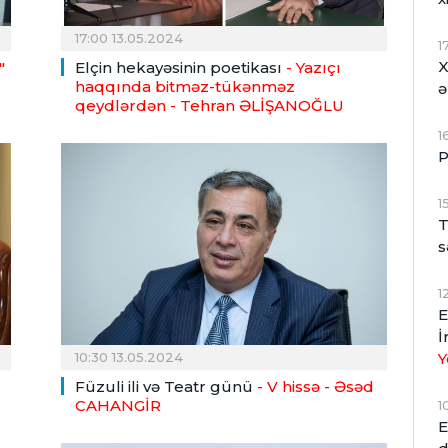
17:00 13.05.2024
1
X
"
Elçin hekayəsinin poetikası
- Yazıçı
haqqında bitməz-tükənməz
ə
qeydlərdən
- Tehran ƏLİŞANOĞLU
1
P
1
T
s
1
E
İ
Y
10:30 13.05.2024
Füzuli ili və Teatr günü
- V hissə
- Əsəd
CAHANGİR
1
E