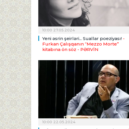
10:00 27.05.2024
Yeni əsrin şeirləri... Suallar poeziyası!
-
Furkan Çalışqanın “Mezzo Morte”
kitabına ön söz
- PƏRVİN
10:00 22.05.2024