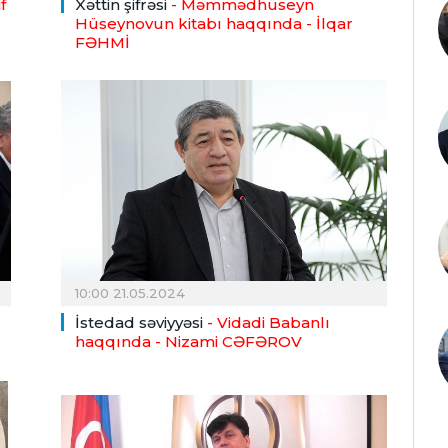
f
Xəttin şifrəsi
- Məmmədhüseyn
Hüseynovun kitabı haqqında
- İlqar
FƏHMİ
10:00 21.05.2024
İstedad səviyyəsi
- Vidadi Babanlı
haqqında
- Nizami CƏFƏROV