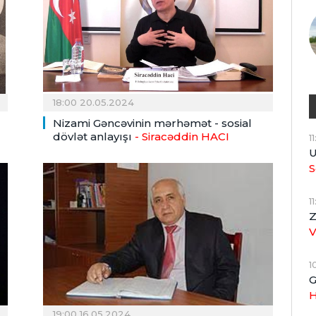
18:00 20.05.2024
Nizami Gəncəvinin mərhəmət - sosial
dövlət anlayışı
- Siracəddin HACI
1
U
S
1
Z
1
G
H
19:00 16.05.2024