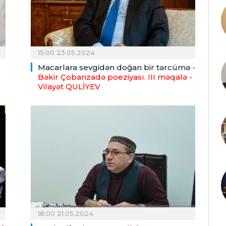
15:00 23.05.2024
Macarlara sevgidən doğan bir tərcümə
-
Bəkir Çobanzadə poeziyası. III məqalə
-
Vilayət QULİYEV
18:00 21.05.2024