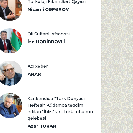
Türkoloji Fikrin Sərt Qayası
Nizami CƏFƏROV
Əli Sultanlı əfsanəsi
İsa HƏBİBBƏYLİ
Acı xəbər
ANAR
Xankəndidə "Türk Dünyası
Həftəsi", Ağdamda təqdim
edilən "İblis" və... türk ruhunun
qələbəsi
Azər TURAN