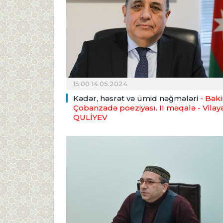
15:00 14.05.2024
Kədər, həsrət və ümid nəğmələri
- Bəki
Çobanzadə poeziyası. II məqalə
- Vilay
QULİYEV