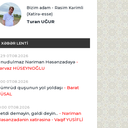
Bizim adam - Rasim Kərimli
(Xatirə-esse)
Turan UĞUR
XƏBƏR LENTİ
1:29 07.08.2026
nudulmaz Nəriman Həsənzadəyə
-
ərvaz HÜSEYNOĞLU
1:00 07.08.2026
ümrüd quşunun yol yoldaşı
- Barat
VÜSAL
0:00 07.08.2026
etdi deməyin, gəldi deyin...
- Nəriman
əsənzadənin xatirəsinə
- Vaqif YUSİFLİ