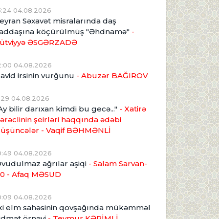
3:24 04.08.2026
eyran Səxavət misralarında daş
addaşına köçürülmüş "Əhdnamə"
-
ütviyyə ƏSGƏRZADƏ
2:00 04.08.2026
avid irsinin vurğunu
- Abuzər BAĞIROV
1:29 04.08.2026
Ay bilir darıxan kimdi bu gecə..."
- Xatirə
ərəclinin şeirləri haqqında ədəbi
üşüncələr - Vaqif BƏHMƏNLİ
0:49 04.08.2026
vudulmaz ağrılar aşiqi
- Salam Sarvan-
0 - Afaq MƏSUD
0:09 04.08.2026
ki elm sahəsinin qovşağında mükəmməl
idmət örnəyi
- Teymur KƏRİMLİ